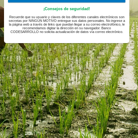
Clave
*
Ingresar al sistema
¡Consejos de seguridad!
Recuerde que su usuario y claves de los diferentes canales electr
secretas por NINGÚN MOTIVO entregue sus datos personales. No 
la página web a través de links que puedan llegar a su correo electro
recomendamos digitar la dirección en su navegador. Banc
CODESARROLLO no solicita actualización de datos vía correo elec